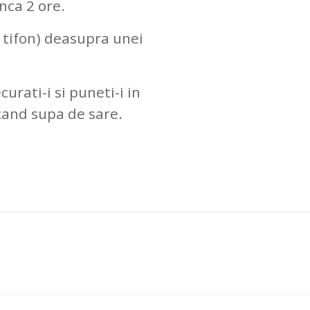
inca 2 ore.
u tifon) deasupra unei
curati-i si puneti-i in
icand supa de sare.