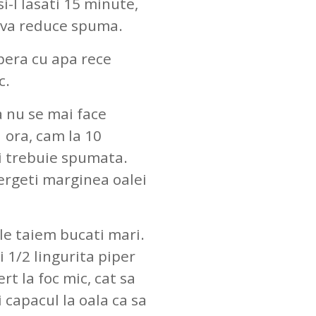
si-l lasati 15 minute,
as va reduce spuma.
opera cu apa rece
c.
 nu se mai face
ora, cam la 10
i trebuie spumata.
ergeti marginea oalei
 le taiem bucati mari.
i 1/2 lingurita piper
rt la foc mic, cat sa
capacul la oala ca sa