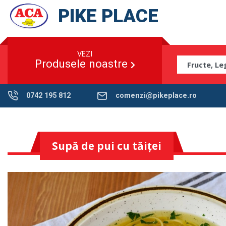
PIKE PLACE
VEZI
Produsele noastre
0742 195 812
comenzi@pikeplace.ro
Supă de pui cu tăiței