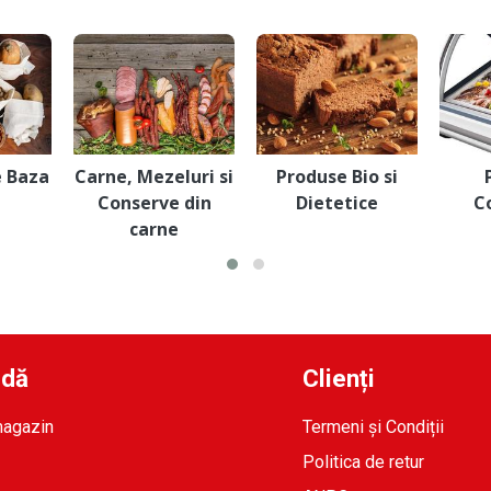
e Baza
Carne, Mezeluri si
Produse Bio si
Conserve din
Dietetice
C
carne
idă
Clienți
magazin
Termeni și Condiții
Politica de retur