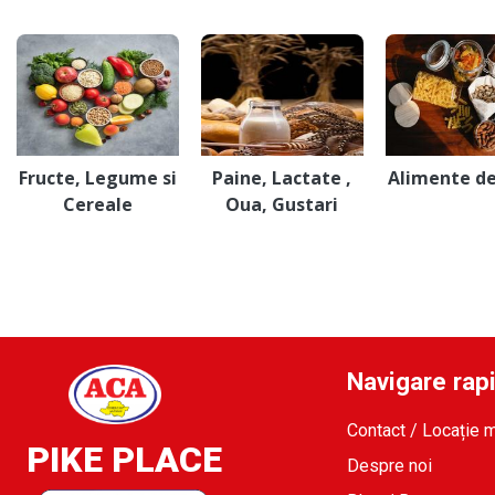
Fructe, Legume si
Paine, Lactate ,
Alimente d
Cereale
Oua, Gustari
Navigare rap
Contact / Locație 
PIKE PLACE
Despre noi