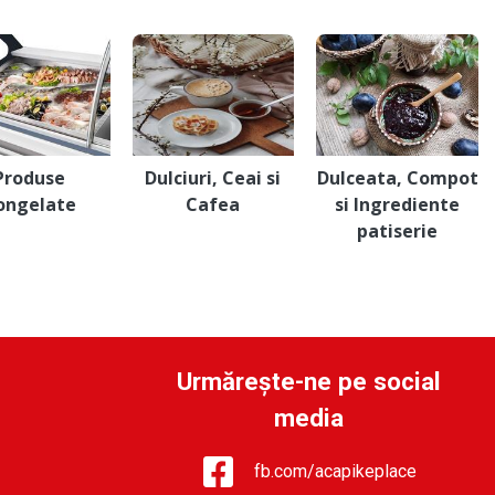
Produse
Dulciuri, Ceai si
Dulceata, Compot
ongelate
Cafea
si Ingrediente
patiserie
Urmărește-ne pe social
media
fb.com/acapikeplace