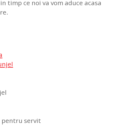
, in timp ce noi va vom aduce acasa
are.
a
unjel
jel
 pentru servit