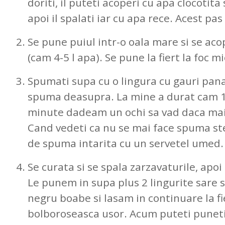
doriti, il puteti acoperi cu apa clocotita 
apoi il spalati iar cu apa rece. Acest p
Se pune puiul intr-o oala mare si se ac
(cam 4-5 l apa). Se pune la fiert la foc mi
Spumati supa cu o lingura cu gauri pana
spuma deasupra. La mine a durat cam 1 
minute dadeam un ochi sa vad daca ma
Cand vedeti ca nu se mai face spuma st
de spuma intarita cu un servetel umed.
Se curata si se spala zarzavaturile, apoi
Le punem in supa plus 2 lingurite sare s
negru boabe si lasam in continuare la fie
bolboroseasca usor. Acum puteti puneti 