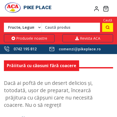
PIKE PLACE
Caută
Produsele noastre
Revista ACA
0742 195 812
comenzi@pikeplace.ro
Prăjitură cu căpșuni fără coacere
Dacă ai poftă de un desert delicios și,
totodată, ușor de preparat, încearcă
prăjitura cu căpșuni care nu necesită
coacere. Nu o să regreți!