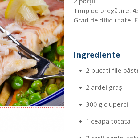
2 porții
Timp de pregătire: 4
Grad de dificultate: 
Ingrediente
2
bucati file păst
2
ardei grași
300
g ciuperci
1
ceapa tocata
2
rosii depielitat