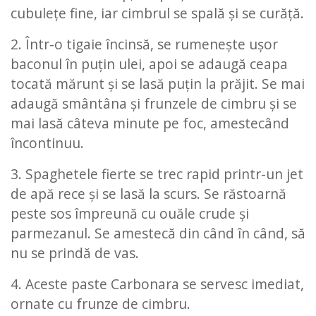
cubuleţe fine, iar cimbrul se spală şi se curăţă.
2. Într-o tigaie încinsă, se rumeneşte uşor
baconul în puţin ulei, apoi se adaugă ceapa
tocată mărunt şi se lasă puţin la prăjit. Se mai
adaugă smântâna şi frunzele de cimbru şi se
mai lasă câteva minute pe foc, amestecând
încontinuu.
3. Spaghetele fierte se trec rapid printr-un jet
de apă rece şi se lasă la scurs. Se răstoarnă
peste sos împreună cu ouăle crude şi
parmezanul. Se amestecă din când în când, să
nu se prindă de vas.
4. Aceste paste Carbonara se servesc imediat,
ornate cu frunze de cimbru.