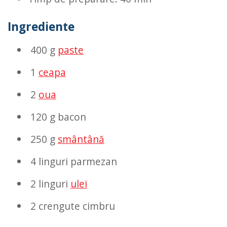
Ingrediente
400 g
paste
1
ceapa
2
oua
120 g bacon
250 g
smântână
4 linguri parmezan
2 linguri
ulei
2 crengute cimbru