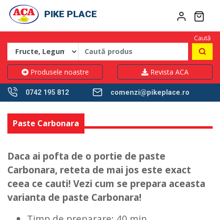
PIKE PLACE
Caută
Produsele noastre
Revista ACA
0742 195 812
comenzi@pikeplace.ro
Paste Carbonara
Daca ai pofta de o portie de paste
Carbonara, reteta de mai jos este exact
ceea ce cauti! Vezi cum se prepara aceasta
varianta de paste Carbonara!
Timp de preparare:
40
min