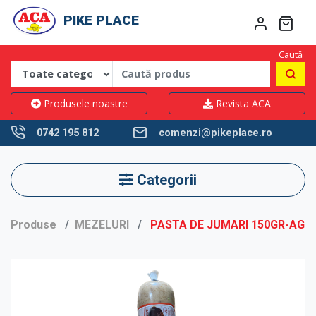
PIKE PLACE
Caută
Produsele noastre
Revista ACA
0742 195 812
comenzi@pikeplace.ro
Categorii
Produse
MEZELURI
PASTA DE JUMARI 150GR-AGIL