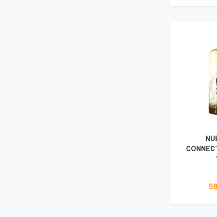
Ada
NU
CONNEC
58
Ada