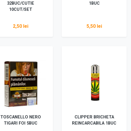
32BUC/CUTIE
1BUC
10CUT/SET
2,50 lei
5,50 lei
Adaugă în coș
Adaugă în coș
TOSCANELLO NERO
CLIPPER BRICHETA
TIGARI FOI 5BUC
REINCARCABILA 1BUC