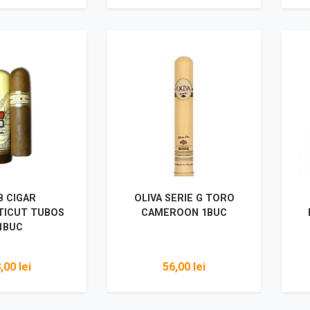
ugă în coș
Adaugă în coș
B CIGAR
OLIVA SERIE G TORO
TICUT TUBOS
CAMEROON 1BUC
1BUC
,00 lei
56,00 lei
ugă în coș
Adaugă în coș