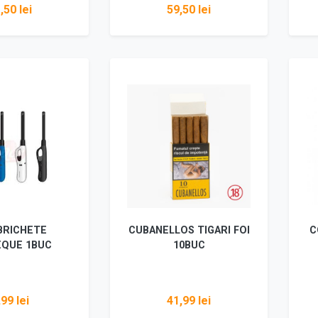
,50 lei
59,50 lei
ugă în coș
Adaugă în coș
BRICHETE
CUBANELLOS TIGARI FOI
C
EQUE 1BUC
10BUC
,99 lei
41,99 lei