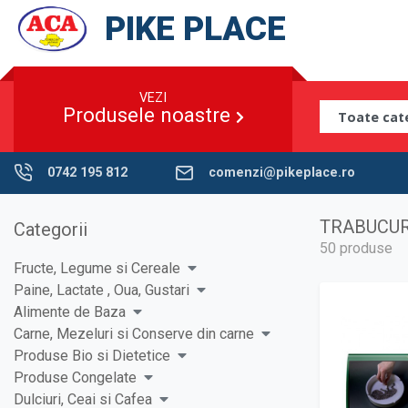
PIKE PLACE
VEZI
Produsele noastre
0742 195 812
comenzi@pikeplace.ro
TRABUCUR
Categorii
50 produse
Fructe, Legume si Cereale
Paine, Lactate , Oua, Gustari
Alimente de Baza
Carne, Mezeluri si Conserve din carne
Produse Bio si Dietetice
Produse Congelate
Dulciuri, Ceai si Cafea