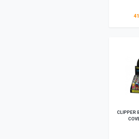
41
Ada
CLIPPER 
COV