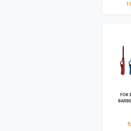
11
Ada
FOK 
BARB
9