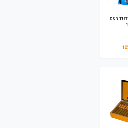
D&B TUT
105
Vez