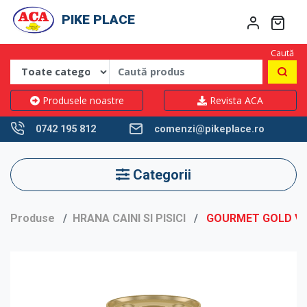
PIKE PLACE
Caută
Produsele noastre
Revista ACA
0742 195 812
comenzi@pikeplace.ro
Categorii
Produse
HRANA CAINI SI PISICI
GOURMET GOLD VI