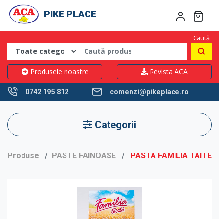
PIKE PLACE
Caută
Produsele noastre
Revista ACA
0742 195 812
comenzi@pikeplace.ro
Categorii
Produse
PASTE FAINOASE
PASTA FAMILIA TAITEI 