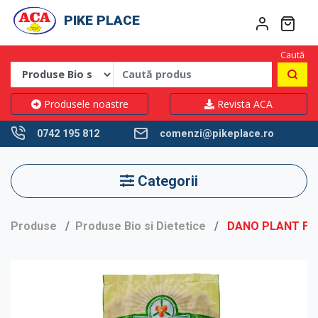
PIKE PLACE
Caută
Produsele noastre
Revista ACA
0742 195 812
comenzi@pikeplace.ro
Categorii
Produse
Produse Bio si Dietetice
DANO PLANT FR