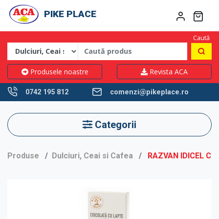
PIKE PLACE
Caută
Produsele noastre
Revista ACA
0742 195 812
comenzi@pikeplace.ro
Categorii
Produse
Dulciuri, Ceai si Cafea
RAZVAN IDICEL CI