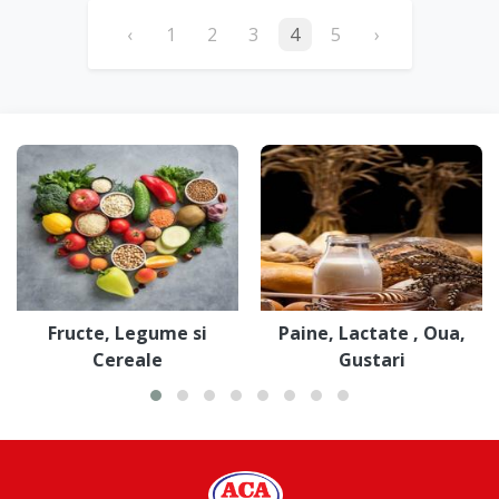
‹
1
2
3
4
5
›
Fructe, Legume si
Paine, Lactate , Oua,
Cereale
Gustari