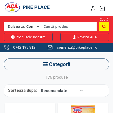
PIKE PLACE
Caută
Produsele noastre
Revista ACA
0742 195 812
comenzi@pikeplace.ro
Categorii
176 produse
Sortează după: