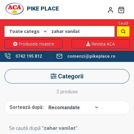
PIKE PLACE
Caută
Produsele noastre
Revista ACA
0742 195 812
comenzi@pikeplace.ro
Categorii
2 produse
Sortează după:
Se caută după "
zahar vanilat
".