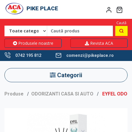
PIKE PLACE
Caută
Produsele noastre
Revista ACA
0742 195 812
comenzi@pikeplace.ro
Categorii
Produse
ODORIZANTI CASA SI AUTO
EYFEL ODORI