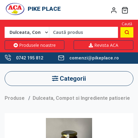
PIKE PLACE
Caută
Produsele noastre
Revista ACA
0742 195 812
comenzi@pikeplace.ro
Categorii
Produse
Dulceata, Compot si Ingrediente patiserie