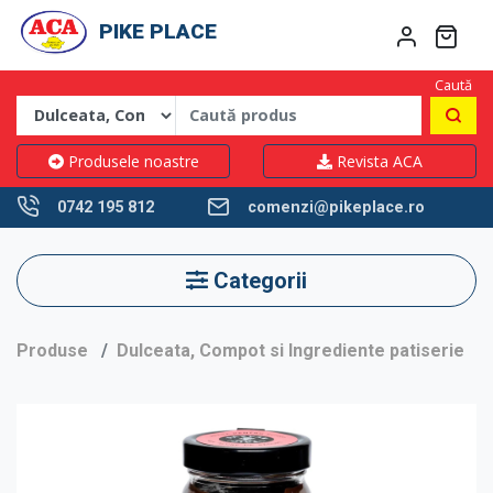
PIKE PLACE
Caută
Produsele noastre
Revista ACA
0742 195 812
comenzi@pikeplace.ro
Categorii
Produse
Dulceata, Compot si Ingrediente patiserie