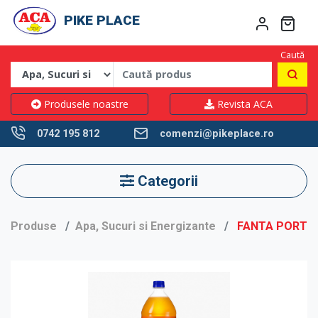
PIKE PLACE
Caută
Produsele noastre
Revista ACA
0742 195 812
comenzi@pikeplace.ro
Categorii
Produse
Apa, Sucuri si Energizante
FANTA PORTOC