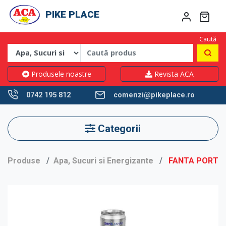
PIKE PLACE
Caută
Produsele noastre
Revista ACA
0742 195 812
comenzi@pikeplace.ro
Categorii
Produse
Apa, Sucuri si Energizante
FANTA PORTOC