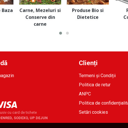
e Baza
Carne, Mezeluri si
Produse Bio si
Conserve din
Dietetice
C
carne
idă
Clienți
magazin
Termeni și Condiții
Politica de retur
ANPC
Politica de confidențialit
Setări cookies
usiv cu card de tichete
DENRED, SODEXO, UP DEJUN