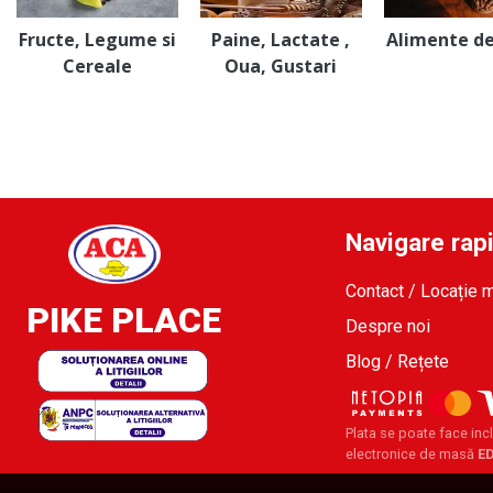
Fructe, Legume si
Paine, Lactate ,
Alimente d
Cereale
Oua, Gustari
Navigare rap
Contact / Locație 
PIKE PLACE
Despre noi
Blog / Rețete
Plata se poate face incl
electronice de masă
E