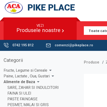
PIKE PLACE
VEZI
Produsele noastre
0742 195 812
comenzi@pikeplace.ro
Categorii
Produse
Fructe, Legume si Cereale
Paine, Lactate , Oua, Gustari
Alimente de Baza
SARE, ZAHAR SI INDULCITORI
FAINA SI ULEI
PASTE FAINOASE
PESMET, MALAI SI GRIS