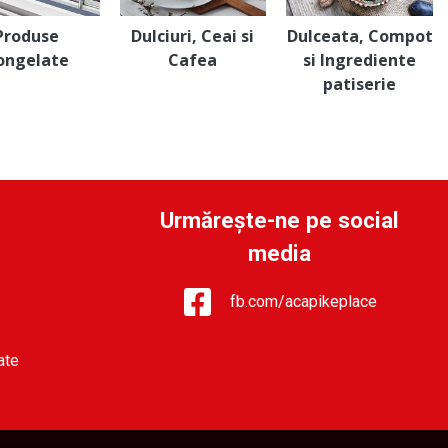
Produse
Dulciuri, Ceai si
Dulceata, Compot
ongelate
Cafea
si Ingrediente
patiserie
Urmărește-ne pe social
media
fb.com/acapikeplace
ate