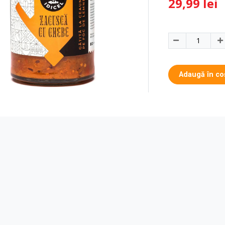
29,99 lei
Adaugă în co