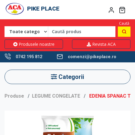
PIKE PLACE
Caută
Produsele noastre
Revista ACA
0742 195 812
comenzi@pikeplace.ro
Categorii
Produse
LEGUME CONGELATE
EDENIA SPANAC TO