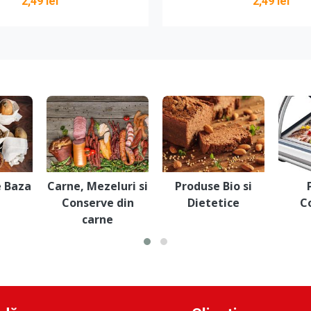
2,49 lei
2,49 lei
Vezi detalii
Vezi detalii
e Baza
Carne, Mezeluri si
Produse Bio si
Conserve din
Dietetice
C
carne