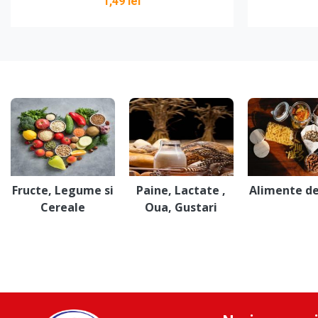
1,49 lei
Adaugă în coș
Fructe, Legume si
Paine, Lactate ,
Alimente d
Cereale
Oua, Gustari