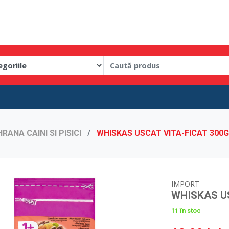
HRANA CAINI SI PISICI
WHISKAS USCAT VITA-FICAT 300
IMPORT
WHISKAS U
11 în stoc