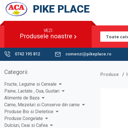
PIKE PLACE
VEZI
Produsele noastre
0742 195 812
comenzi@pikeplace.ro
Categorii
Produse
Fructe, Legume si Cereale
Paine, Lactate , Oua, Gustari
Alimente de Baza
Carne, Mezeluri si Conserve din carne
Produse Bio si Dietetice
Produse Congelate
Dulciuri, Ceai si Cafea