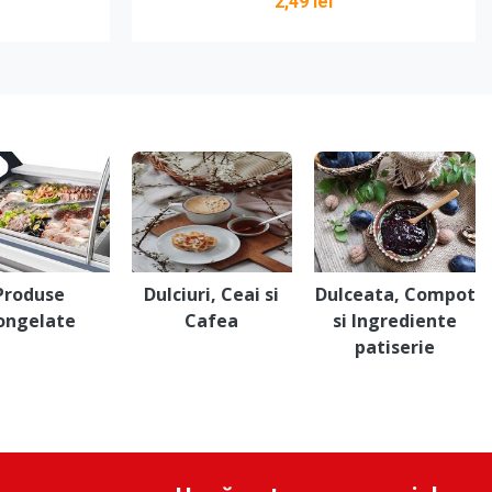
2,49 lei
Vezi detalii
Produse
Dulciuri, Ceai si
Dulceata, Compot
ongelate
Cafea
si Ingrediente
patiserie