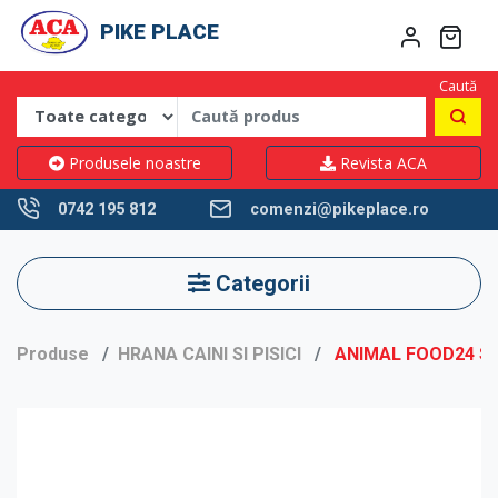
PIKE PLACE
Caută
Produsele noastre
Revista ACA
0742 195 812
comenzi@pikeplace.ro
Categorii
Produse
HRANA CAINI SI PISICI
ANIMAL FOOD24 SA