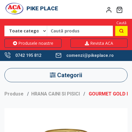
PIKE PLACE
Caută
Produsele noastre
Revista ACA
0742 195 812
comenzi@pikeplace.ro
Categorii
Produse
HRANA CAINI SI PISICI
GOURMET GOLD PU