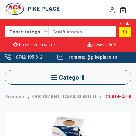
PIKE PLACE
Caută
Produsele noastre
Revista ACA
0742 195 812
comenzi@pikeplace.ro
Categorii
Produse
ODORIZANTI CASA SI AUTO
GLADE APAR