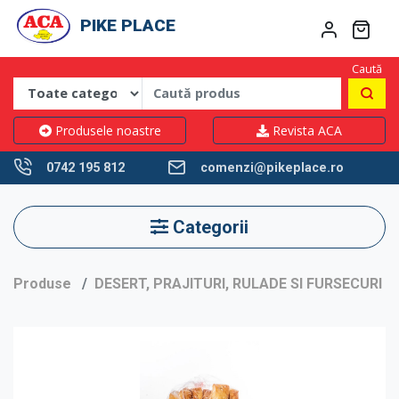
PIKE PLACE
Caută
Produsele noastre
Revista ACA
0742 195 812
comenzi@pikeplace.ro
Categorii
Produse
DESERT, PRAJITURI, RULADE SI FURSECURI