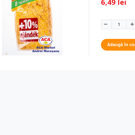
6,49 lei
Adaugă în co