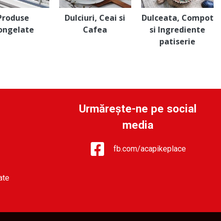
Produse
Dulciuri, Ceai si
Dulceata, Compot
ongelate
Cafea
si Ingrediente
patiserie
Urmărește-ne pe social
media
fb.com/acapikeplace
ate