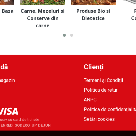
e Baza
Carne, Mezeluri si
Produse Bio si
Conserve din
Dietetice
C
carne
idă
Clienți
magazin
Termeni și Condiții
Politica de retur
ANPC
Politica de confidențialit
Setări cookies
usiv cu card de tichete
DENRED, SODEXO, UP DEJUN