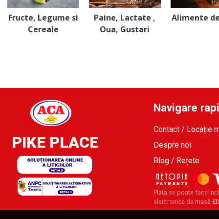
Fructe, Legume si
Paine, Lactate ,
Alimente d
Cereale
Oua, Gustari
Navigare rap
Contact / Locație 
PIKE PLACE
Despre noi
Blog / Rețete
Plata se poate face incl
electronice de masă
E