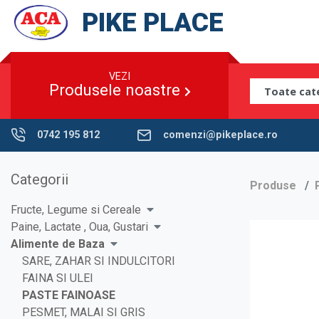
PIKE PLACE
VEZI
Produsele noastre
0742 195 812
comenzi@pikeplace.ro
Categorii
Produse
Fructe, Legume si Cereale
Paine, Lactate , Oua, Gustari
Alimente de Baza
SARE, ZAHAR SI INDULCITORI
FAINA SI ULEI
PASTE FAINOASE
PESMET, MALAI SI GRIS