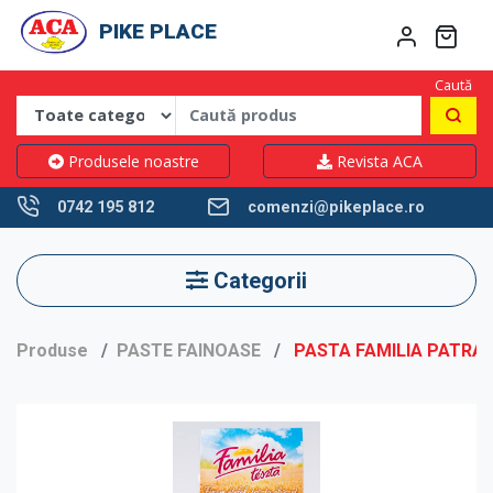
PIKE PLACE
Caută
Produsele noastre
Revista ACA
0742 195 812
comenzi@pikeplace.ro
Categorii
Produse
PASTE FAINOASE
PASTA FAMILIA PATRAT