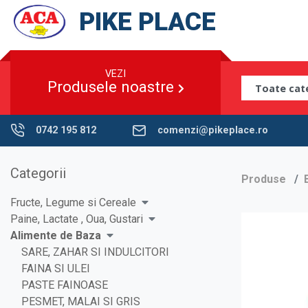
PIKE PLACE
VEZI
Produsele noastre
0742 195 812
comenzi@pikeplace.ro
Categorii
Produse
Fructe, Legume si Cereale
Paine, Lactate , Oua, Gustari
Alimente de Baza
SARE, ZAHAR SI INDULCITORI
FAINA SI ULEI
PASTE FAINOASE
PESMET, MALAI SI GRIS