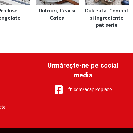
Produse
Dulciuri, Ceai si
Dulceata, Compot
ongelate
Cafea
si Ingrediente
patiserie
Urmărește-ne pe social
media
fb.com/acapikeplace
ate