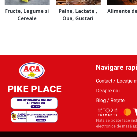
Fructe, Legume si
Paine, Lactate ,
Alimente d
Cereale
Oua, Gustari
Navigare rap
Contact / Locație 
PIKE PLACE
Despre noi
Blog / Rețete
Plata se poate face incl
electronice de masă
E