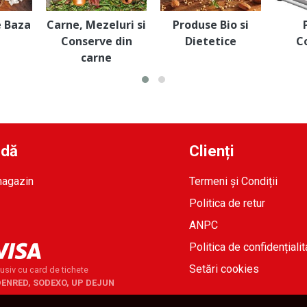
e Baza
Carne, Mezeluri si
Produse Bio si
Conserve din
Dietetice
C
carne
idă
Clienți
magazin
Termeni și Condiții
Politica de retur
ANPC
Politica de confidențialit
Setări cookies
usiv cu card de tichete
DENRED, SODEXO, UP DEJUN