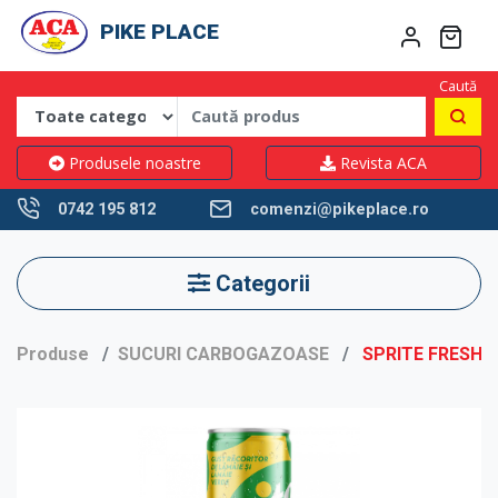
PIKE PLACE
Caută
Produsele noastre
Revista ACA
0742 195 812
comenzi@pikeplace.ro
Categorii
Produse
SUCURI CARBOGAZOASE
SPRITE FRESH 