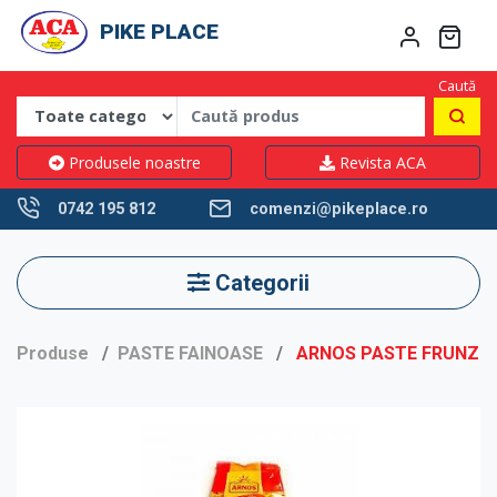
PIKE PLACE
Caută
Produsele noastre
Revista ACA
0742 195 812
comenzi@pikeplace.ro
Categorii
Produse
PASTE FAINOASE
ARNOS PASTE FRUNZUL