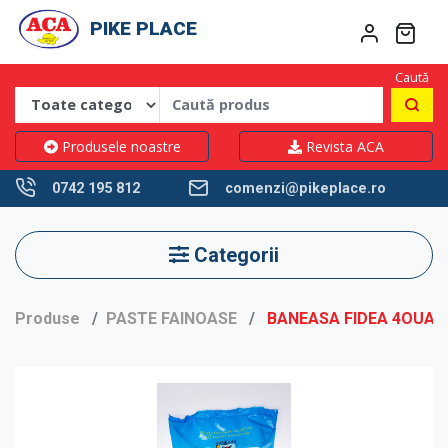
PIKE PLACE
Caută
Produsele noastre
Revista ACA
0742 195 812
comenzi@pikeplace.ro
Categorii
Produse
PASTE FAINOASE
BANEASA FIDEA 4OUA 