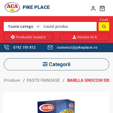
PIKE PLACE
Caută
Produsele noastre
Revista ACA
0742 195 812
comenzi@pikeplace.ro
Categorii
Produse
PASTE FAINOASE
BARILLA GNOCCHI 500