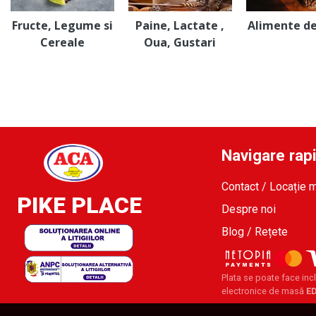
Fructe, Legume si
Paine, Lactate ,
Alimente d
Cereale
Oua, Gustari
Navigare rap
Contact / Locație 
PIKE PLACE
Despre noi
Blog / Rețete
Plata se poate face incl
electronice de masă
E