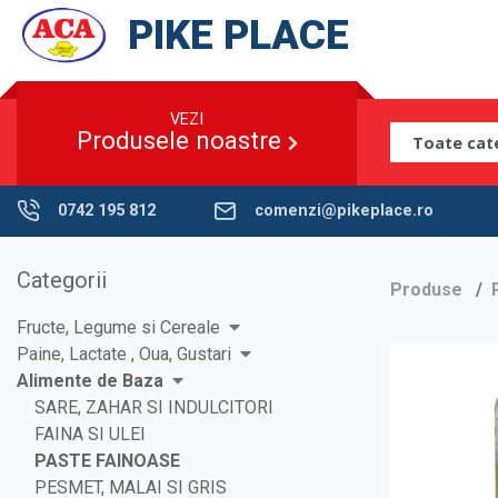
PIKE PLACE
VEZI
Produsele noastre
0742 195 812
comenzi@pikeplace.ro
Categorii
Produse
Fructe, Legume si Cereale
Paine, Lactate , Oua, Gustari
Alimente de Baza
SARE, ZAHAR SI INDULCITORI
FAINA SI ULEI
PASTE FAINOASE
PESMET, MALAI SI GRIS