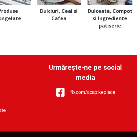
Produse
Dulciuri, Ceai si
Dulceata, Compot
ongelate
Cafea
si Ingrediente
patiserie
Urmărește-ne pe social
media
fb.com/acapikeplace
ate