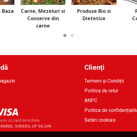
e Baza
Carne, Mezeluri si
Produse Bio si
Conserve din
Dietetice
C
carne
idă
Clienți
magazin
Termeni și Condiții
Politica de retur
ANPC
Politica de confidențialit
Setări cookies
usiv cu card de tichete
DENRED, SODEXO, UP DEJUN