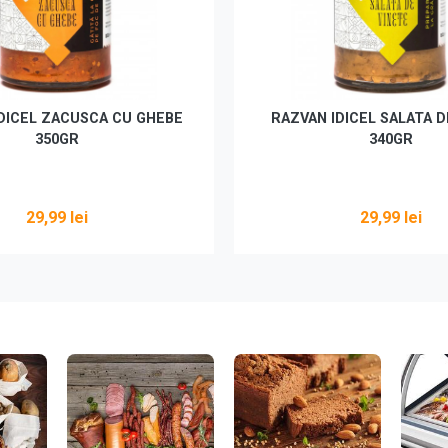
DICEL ZACUSCA CU GHEBE
RAZVAN IDICEL SALATA D
350GR
340GR
29,99 lei
29,99 lei
Adaugă în coș
Adaugă în coș