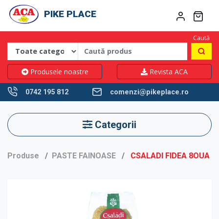
PIKE PLACE
Caută
Produsele noastre
Revista ACA
0742 195 812
comenzi@pikeplace.ro
Categorii
Produse
PASTE FAINOASE
CSALADI FIDEA 8OUA 2